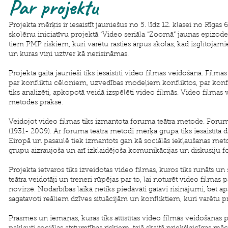
Par projektu
Projekta mērķis ir iesaistīt jauniešus no 5. līdz 12. klasei no Rīgas
skolēnu iniciatīvu projektā “Video seriāla “Zoomā” jaunas epizodes”
tiem PMP riskiem, kuri varētu rasties ārpus skolas, kad izglītojami
un kuras viņi uztver kā nerisināmas.
Projekta gaitā jaunieši tiks iesaistīti video filmas veidošanā. Fi
par konfliktu cēloņiem, uzvedības modeļiem konfliktos, par konfl
tiks analizēti, apkopotā veidā izspēlēti video filmās. Video filmas
metodes praksē.
Veidojot video filmas tiks izmantota foruma teātra metode. Foruma 
(1931- 2009). Ar foruma teātra metodi mērķa grupa tiks iesaistīta
Eiropā un pasaulē tiek izmantots gan kā sociālās iekļaušanas meto
grupu aizraujoša un arī izklaidējoša komunikācijas un diskusiju f
Projekta ietvaros tiks izveidotas video filmas, kuros tiks runāts 
teātra veidotāji un treneri rūpējas par to, lai noturēt video filmas
novirzē. Nodarbības laikā netiks piedāvāti gatavi risinājumi, bet aps
sagatavoti reāliem dzīves situācijām un konfliktiem, kuri varētu
Prasmes un iemaņas, kuras tiks attīstītas video filmās veidošanas 