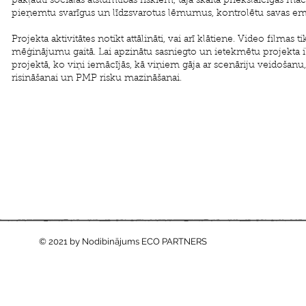
pakļauti sociālas atstumtības riskiem, tajā skaitā priekšlaicīgas mā
pieņemtu svarīgus un līdzsvarotus lēmumus, kontrolētu savas emo
Projekta aktivitātes notikt attālināti, vai arī klātiene. Video filma
mēģinājumu gaitā. Lai apzinātu sasniegto un ietekmētu projekta ilgt
projektā, ko viņi iemācījās, kā viņiem gāja ar scenāriju veidoša
risināšanai un PMP risku mazināšanai.
© 2021 by Nodibinājums ECO PARTNERS